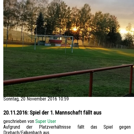
SPONSOREN
HATTRICK
FOTOGALERIE
KONTAKT
Sonntag, 20 November 2016 10:59
20.11.2016: Spiel der 1. Mannschaft fällt aus
geschrieben von
Super User
Aufgrund der Platzverhältnisse fällt das Spiel gegen
Drebach/Falkenbach aus.