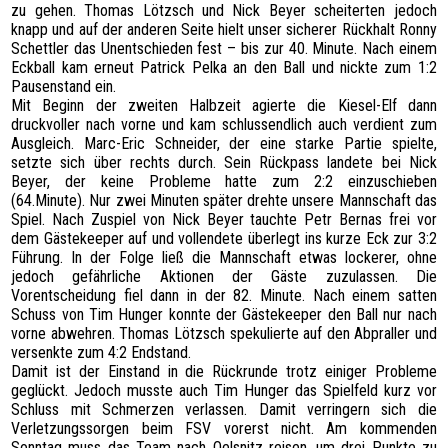
zu gehen. Thomas Lötzsch und Nick Beyer scheiterten jedoch
knapp und auf der anderen Seite hielt unser sicherer Rückhalt Ronny
Schettler das Unentschieden fest – bis zur 40. Minute. Nach einem
Eckball kam erneut Patrick Pelka an den Ball und nickte zum 1:2
Pausenstand ein.
Mit Beginn der zweiten Halbzeit agierte die Kiesel-Elf dann
druckvoller nach vorne und kam schlussendlich auch verdient zum
Ausgleich. Marc-Eric Schneider, der eine starke Partie spielte,
setzte sich über rechts durch. Sein Rückpass landete bei Nick
Beyer, der keine Probleme hatte zum 2:2 einzuschieben
(64.Minute). Nur zwei Minuten später drehte unsere Mannschaft das
Spiel. Nach Zuspiel von Nick Beyer tauchte Petr Bernas frei vor
dem Gästekeeper auf und vollendete überlegt ins kurze Eck zur 3:2
Führung. In der Folge ließ die Mannschaft etwas lockerer, ohne
jedoch gefährliche Aktionen der Gäste zuzulassen. Die
Vorentscheidung fiel dann in der 82. Minute. Nach einem satten
Schuss von Tim Hunger konnte der Gästekeeper den Ball nur nach
vorne abwehren. Thomas Lötzsch spekulierte auf den Abpraller und
versenkte zum 4:2 Endstand.
Damit ist der Einstand in die Rückrunde trotz einiger Probleme
geglückt. Jedoch musste auch Tim Hunger das Spielfeld kurz vor
Schluss mit Schmerzen verlassen. Damit verringern sich die
Verletzungssorgen beim FSV vorerst nicht. Am kommenden
Sonntag muss das Team nach Oelsnitz reisen, um drei Punkte zu