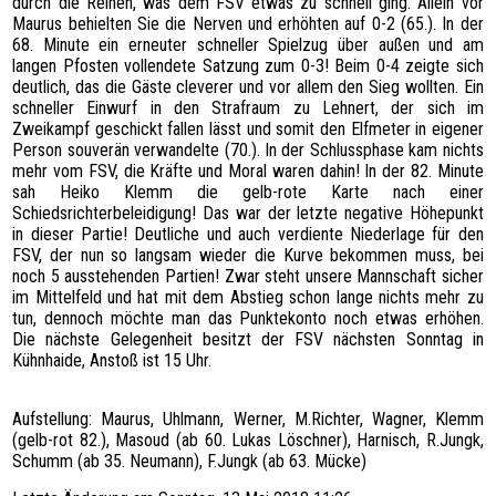
durch die Reihen, was dem FSV etwas zu schnell ging. Allein vor
Maurus behielten Sie die Nerven und erhöhten auf 0-2 (65.). In der
68. Minute ein erneuter schneller Spielzug über außen und am
langen Pfosten vollendete Satzung zum 0-3! Beim 0-4 zeigte sich
deutlich, das die Gäste cleverer und vor allem den Sieg wollten. Ein
schneller Einwurf in den Strafraum zu Lehnert, der sich im
Zweikampf geschickt fallen lässt und somit den Elfmeter in eigener
Person souverän verwandelte (70.). In der Schlussphase kam nichts
mehr vom FSV, die Kräfte und Moral waren dahin! In der 82. Minute
sah Heiko Klemm die gelb-rote Karte nach einer
Schiedsrichterbeleidigung! Das war der letzte negative Höhepunkt
in dieser Partie! Deutliche und auch verdiente Niederlage für den
FSV, der nun so langsam wieder die Kurve bekommen muss, bei
noch 5 ausstehenden Partien! Zwar steht unsere Mannschaft sicher
im Mittelfeld und hat mit dem Abstieg schon lange nichts mehr zu
tun, dennoch möchte man das Punktekonto noch etwas erhöhen.
Die nächste Gelegenheit besitzt der FSV nächsten Sonntag in
Kühnhaide, Anstoß ist 15 Uhr.
Aufstellung: Maurus, Uhlmann, Werner, M.Richter, Wagner, Klemm
(gelb-rot 82.), Masoud (ab 60. Lukas Löschner), Harnisch, R.Jungk,
Schumm (ab 35. Neumann), F.Jungk (ab 63. Mücke)