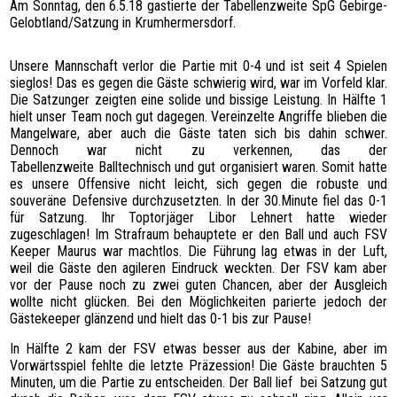
Am Sonntag, den 6.5.18 gastierte der Tabellenzweite SpG Gebirge-
SPONSOREN
Gelobtland/Satzung in Krumhermersdorf.
HATTRICK
Unsere Mannschaft verlor die Partie mit 0-4 und ist seit 4 Spielen
FOTOGALERIE
sieglos! Das es gegen die Gäste schwierig wird, war im Vorfeld klar.
KONTAKT
Die Satzunger zeigten eine solide und bissige Leistung. In Hälfte 1
hielt unser Team noch gut dagegen. Vereinzelte Angriffe blieben die
Mangelware, aber auch die Gäste taten sich bis dahin schwer.
Dennoch war nicht zu verkennen, das der
Tabellenzweite Balltechnisch und gut organisiert waren. Somit hatte
es unsere Offensive nicht leicht, sich gegen die robuste und
souveräne Defensive durchzusetzten. In der 30.Minute fiel das 0-1
für Satzung. Ihr Toptorjäger Libor Lehnert hatte wieder
zugeschlagen! Im Strafraum behauptete er den Ball und auch FSV
Keeper Maurus war machtlos. Die Führung lag etwas in der Luft,
weil die Gäste den agileren Eindruck weckten. Der FSV kam aber
vor der Pause noch zu zwei guten Chancen, aber der Ausgleich
wollte nicht glücken. Bei den Möglichkeiten parierte jedoch der
Gästekeeper glänzend und hielt das 0-1 bis zur Pause!
In Hälfte 2 kam der FSV etwas besser aus der Kabine, aber im
Vorwärtsspiel fehlte die letzte Präzession! Die Gäste brauchten 5
Minuten, um die Partie zu entscheiden. Der Ball lief bei Satzung gut