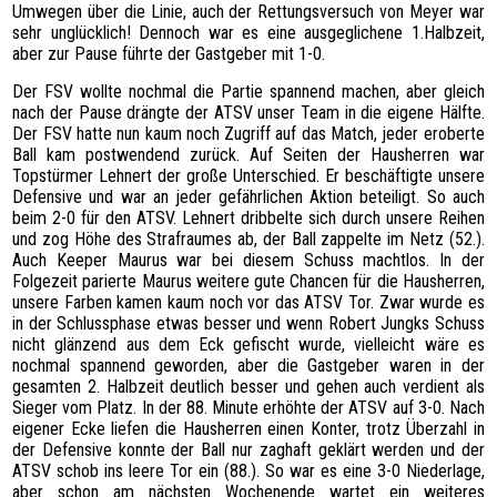
Umwegen über die Linie, auch der Rettungsversuch von Meyer war
sehr unglücklich! Dennoch war es eine ausgeglichene 1.Halbzeit,
aber zur Pause führte der Gastgeber mit 1-0.
Der FSV wollte nochmal die Partie spannend machen, aber gleich
nach der Pause drängte der ATSV unser Team in die eigene Hälfte.
Der FSV hatte nun kaum noch Zugriff auf das Match, jeder eroberte
Ball kam postwendend zurück. Auf Seiten der Hausherren war
Topstürmer Lehnert der große Unterschied. Er beschäftigte unsere
Defensive und war an jeder gefährlichen Aktion beteiligt. So auch
beim 2-0 für den ATSV. Lehnert dribbelte sich durch unsere Reihen
und zog Höhe des Strafraumes ab, der Ball zappelte im Netz (52.).
Auch Keeper Maurus war bei diesem Schuss machtlos. In der
Folgezeit parierte Maurus weitere gute Chancen für die Hausherren,
unsere Farben kamen kaum noch vor das ATSV Tor. Zwar wurde es
in der Schlussphase etwas besser und wenn Robert Jungks Schuss
nicht glänzend aus dem Eck gefischt wurde, vielleicht wäre es
nochmal spannend geworden, aber die Gastgeber waren in der
gesamten 2. Halbzeit deutlich besser und gehen auch verdient als
Sieger vom Platz. In der 88. Minute erhöhte der ATSV auf 3-0. Nach
eigener Ecke liefen die Hausherren einen Konter, trotz Überzahl in
der Defensive konnte der Ball nur zaghaft geklärt werden und der
ATSV schob ins leere Tor ein (88.). So war es eine 3-0 Niederlage,
aber schon am nächsten Wochenende wartet ein weiteres