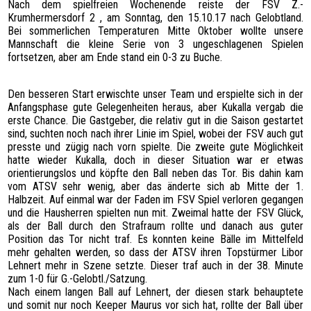
Nach dem spielfreien Wochenende reiste der FSV Z.-
SPONSOREN
Krumhermersdorf 2 , am Sonntag, den 15.10.17 nach Gelobtland.
Bei sommerlichen Temperaturen Mitte Oktober wollte unsere
HATTRICK
Mannschaft die kleine Serie von 3 ungeschlagenen Spielen
FOTOGALERIE
fortsetzen, aber am Ende stand ein 0-3 zu Buche.
KONTAKT
Den besseren Start erwischte unser Team und erspielte sich in der
Anfangsphase gute Gelegenheiten heraus, aber Kukalla vergab die
erste Chance. Die Gastgeber, die relativ gut in die Saison gestartet
sind, suchten noch nach ihrer Linie im Spiel, wobei der FSV auch gut
presste und zügig nach vorn spielte. Die zweite gute Möglichkeit
hatte wieder Kukalla, doch in dieser Situation war er etwas
orientierungslos und köpfte den Ball neben das Tor. Bis dahin kam
vom ATSV sehr wenig, aber das änderte sich ab Mitte der 1.
Halbzeit. Auf einmal war der Faden im FSV Spiel verloren gegangen
und die Hausherren spielten nun mit. Zweimal hatte der FSV Glück,
als der Ball durch den Strafraum rollte und danach aus guter
Position das Tor nicht traf. Es konnten keine Bälle im Mittelfeld
mehr gehalten werden, so dass der ATSV ihren Topstürmer Libor
Lehnert mehr in Szene setzte. Dieser traf auch in der 38. Minute
zum 1-0 für G.-Gelobtl./Satzung.
Nach einem langen Ball auf Lehnert, der diesen stark behauptete
und somit nur noch Keeper Maurus vor sich hat, rollte der Ball über