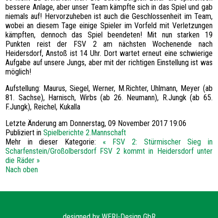
bessere Anlage, aber unser Team kämpfte sich in das Spiel und gab
niemals auf! Hervorzuheben ist auch die Geschlossenheit im Team,
wobei an diesem Tage einige Spieler im Vorfeld mit Verletzungen
kämpften, dennoch das Spiel beendeten! Mit nun starken 19
Punkten reist der FSV 2 am nächsten Wochenende nach
Heidersdorf, Anstoß ist 14 Uhr. Dort wartet erneut eine schwierige
Aufgabe auf unsere Jungs, aber mit der richtigen Einstellung ist was
möglich!
Aufstellung: Maurus, Siegel, Werner, M.Richter, Uhlmann, Meyer (ab
81. Sachse), Harnisch, Wirbs (ab 26. Neumann), R.Jungk (ab 65.
F.Jungk), Reichel, Kukalla
Letzte Änderung am Donnerstag, 09 November 2017 19:06
Publiziert in
Spielberichte 2.Mannschaft
Mehr in dieser Kategorie:
« FSV 2: Stürmischer Sieg in
Scharfenstein/Großolbersdorf
FSV 2 kommt in Heidersdorf unter
die Räder »
Nach oben
designed by
WERI-Design GbR