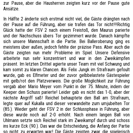
zur Pause, aber die Hausherren zeigten kurz vor der Pause gute
Ansätze.
In Hälfte 2 änderte sich erstmal nicht viel, die Gäste drängten nach
der Pause auf die Führung, aber sie trafen das Tor nicht!!!Richtig
Glück hatte der FSV 2 nach einem Freistoß, den Maurus parierte
und der Nachschuss übers Tor gezimmert wurde. Danach kämpfte
sich unsere Mannschaft in die Partie. Bei Balleroberung ging es
meistens über außen, jedoch fehlte der präzise Pass. Aber auch die
Gäste zeigten nun mehr Probleme im Spiel. Unsere Defensive
arbeitete nun sehr konzentriert und war in den Zweikämpfen
präsent. Im letzten Drittel agierte unser Team mit viel Schwung und
kam somit zu klaren Chancen. Als Felix Jungk im Strafraum gefoult
wurde, gab es Elfmeter und der zuvor gelbbelastete Gästespieler
mit gelb/rot den Platzverweis. Die große Möglichkeit zur Führung
vergab aber Mario Meyer vom Punkt in der 75. Minute, indem der
Keeper den Schuss parierte! Leider gab es nicht das 1-0, aber der
nächste Angriff saß! Reichel behauptete den Ball am Strafraum,
legte quer auf Kukalla und dieser verwandelte zum umjubelten Tor
(85.). Wieder geht der FSV 2 in der Schlussphase in Führung, aber
diese wurde noch auf 2-0 erhöht. Nach einem langen Ball von
Uhlmann setzte sich Reichel stark im Zweikampf durch und schoss
ins kurze Eck (90.). Das war die Entscheidung, die Anfang der Partie
so nicht zu erwarten war! Die Gäste zeigten zwar die spielerisch