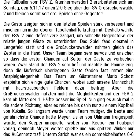
Die Fußballer vom FSV Z.-Krumhermersdorf 2 erarbeiteten sich am
SPONSOREN
Sonntag, den 5.11.17 einen 2-0 Sieg über den SV Großrückerswalde
2 und bleiben somit seit drei Spielen ohne Gegentor!
HATTRICK
FOTOGALERIE
Die Gäste zeigten sich in den letzten Spielen stark verbessert und
mischen nun in der oberen Tabellenhälfte kräftig mit. Deshalb wählte
KONTAKT
der FSV 2 eine defensivere Gangart, um schnelle Gegenstöße der
relativ jungen Gäste zu unterbinden. Das Spiel fand diesmal in
Lengefeld statt und die Großrückerswalder nahmen gleich das
Zepter in die Hand. Unser Team begann sehr nervös und unsicher,
so dass die ersten Chancen auf Seiten der Gäste zu verbuchen
waren. Zwar stand der FSV 2 sehr tief und machte die Räume eng,
doch die läuferisch überlegenen Gäste fanden fast immer eine
Anspielgelegenheit. Das Team um Gästetrainer Mario Schott
erspielte sich einige gute Chancen, wobei auch unsere Mannschaft
mit haarsträubenden Fehlern dazu beitrug! Aber die
Großrückerswalder nutzten nicht die Möglichkeiten und der FSV 2
kam ab Mitte der 1. Hälfte besser ins Spiel. Nun ging es auch mal in
die andere Richtung, aber es reichte bis dahin nur zu einem Kopfball
von Kukalla. So langsam wurde unser Team mutiger, die beste und
gefährlichste Chance hatte Meyer, als er von Uhlmann freigespielt
wurde, den Keeper umspielte, wobei vom Keeper ein Foulspiel
vorlag, dennoch Meyer weiter spielte und aus spitzen Winkel nur
das Außennetz traf! Unterm Strich war es ein schmeichelhaftes 0-0