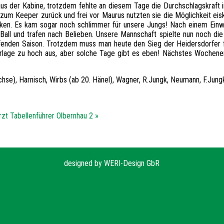
 der Kabine, trotzdem fehlte an diesem Tage die Durchschlagskraft in
 zum Keeper zurück und frei vor Maurus nutzten sie die Möglichkeit eis
acken. Es kam sogar noch schlimmer für unsere Jungs! Nach einem Einwu
 Ball und trafen nach Belieben. Unsere Mannschaft spielte nun noch die
ufenden Saison. Trotzdem muss man heute den Sieg der Heidersdorfer fa
derlage zu hoch aus, aber solche Tage gibt es eben! Nächstes Wochene
achse), Harnisch, Wirbs (ab 20. Hänel), Wagner, R.Jungk, Neumann, F.Jung
rzt Tabellenführer Olbernhau 2 »
designed by
WERI-Design GbR