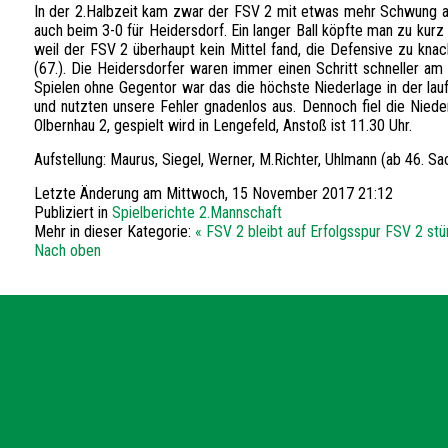
In der 2.Halbzeit kam zwar der FSV 2 mit etwas mehr Schwung aus
auch beim 3-0 für Heidersdorf. Ein langer Ball köpfte man zu kurz
weil der FSV 2 überhaupt kein Mittel fand, die Defensive zu kn
(67.). Die Heidersdorfer waren immer einen Schritt schneller am
Spielen ohne Gegentor war das die höchste Niederlage in der la
und nutzten unsere Fehler gnadenlos aus. Dennoch fiel die Nie
Olbernhau 2, gespielt wird in Lengefeld, Anstoß ist 11.30 Uhr.
Aufstellung: Maurus, Siegel, Werner, M.Richter, Uhlmann (ab 46. S
Letzte Änderung am Mittwoch, 15 November 2017 21:12
Publiziert in
Spielberichte 2.Mannschaft
Mehr in dieser Kategorie:
« FSV 2 bleibt auf Erfolgsspur
FSV 2 stü
Nach oben