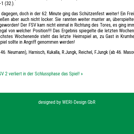
1 (32.).
n dagegen, doch in der 62. Minute ging das Schützenfest weiter! Ein Fr
eßen aber auch nicht locker. Sie rannten weiter munter an, überspiel
 geworden! Der FSV kam nicht einmal in Richtung des Tores, es ging imm
egal von welcher Position!!! Das Ergebnis spiegelte die letzten Wochen 
Nächstes Wochenende steht das letzte Heimspiel an, zu Gast in Krumhe
piel sollte in Angriff genommen werden!
 46. Neumann), Harnisch, Kukalla, R.Jungk, Reichel, F.Jungk (ab 46. Maso
V 2 verliert in der Schlussphase das Spiel! »
designed by
WERI-Design GbR