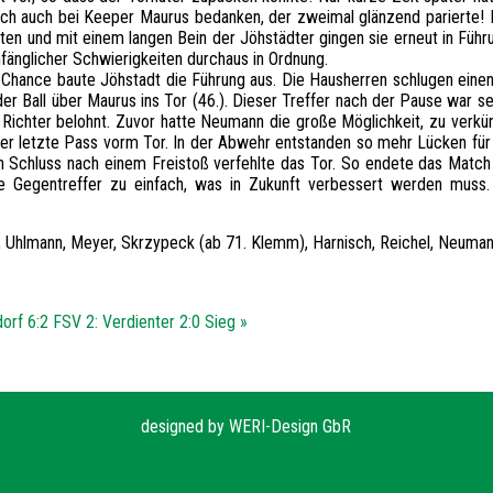
h auch bei Keeper Maurus bedanken, der zweimal glänzend parierte! Do
eten und mit einem langen Bein der Jöhstädter gingen sie erneut in Führ
änglicher Schwierigkeiten durchaus in Ordnung.
ten Chance baute Jöhstadt die Führung aus. Die Hausherren schlugen eine
er Ball über Maurus ins Tor (46.). Dieser Treffer nach der Pause war 
 Richter belohnt. Zuvor hatte Neumann die große Möglichkeit, zu verk
er letzte Pass vorm Tor. In der Abwehr entstanden so mehr Lücken für 
 Schluss nach einem Freistoß verfehlte das Tor. So endete das Match
die Gegentreffer zu einfach, was in Zukunft verbessert werden mus
), Uhlmann, Meyer, Skrzypeck (ab 71. Klemm), Harnisch, Reichel, Neumann
orf 6:2
FSV 2: Verdienter 2:0 Sieg »
designed by
WERI-Design GbR