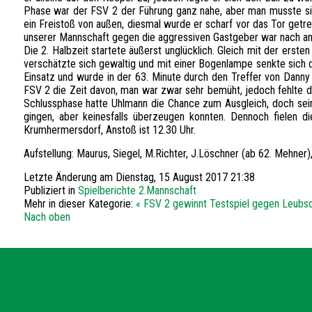
Phase war der FSV 2 der Führung ganz nahe, aber man musste sic
ein Freistoß von außen, diesmal wurde er scharf vor das Tor getr
unserer Mannschaft gegen die aggressiven Gastgeber war nach anf
Die 2. Halbzeit startete äußerst unglücklich. Gleich mit der ers
verschätzte sich gewaltig und mit einer Bogenlampe senkte sich d
Einsatz und wurde in der 63. Minute durch den Treffer von Danny
FSV 2 die Zeit davon, man war zwar sehr bemüht, jedoch fehlte d
Schlussphase hatte Uhlmann die Chance zum Ausgleich, doch sein
gingen, aber keinesfalls überzeugen konnten. Dennoch fielen 
Krumhermersdorf, Anstoß ist 12.30 Uhr.
Aufstellung: Maurus, Siegel, M.Richter, J.Löschner (ab 62. Mehner
Letzte Änderung am Dienstag, 15 August 2017 21:38
Publiziert in
Spielberichte 2.Mannschaft
Mehr in dieser Kategorie:
« FSV 2 gewinnt Testspiel gegen Leubsd
Nach oben