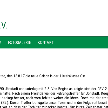
K
FOTOGALERIE
KONTAKT
g, den 13.8.17 die neue Saison in der 1.Kreisklasse Ost.
90 Jöhstadt und unterlag mit 2-3. Von Beginn an zeigte sich der FSV 2
en hatte. Nach einem Freistoß viel der Führungstreffer für Jöhstadt. Ke
 bedingt besser, nach vorn fehlten weiter die Ideen. Doch mit der ers
(25.). Dieser Treffer beflügelte unser Team und in der Folgezeit besaß 
it vor, so dass der Torhüter zupacken konnte! Nur kurze Zeit später hatt