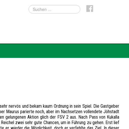
 sehr nervös und bekam kaum Ordnung in sein Spiel. Die Gastgeber
eper Maurus parierte noch, aber im Nachsetzen vollendete Jöhstadt
ten gelungenen Aktion glich der FSV 2 aus. Nach Pass von Kukalla
Reichel zwei sehr gute Chancen, um in Führung zu gehen. Erst lief
e er wieder die Möglichkeit, doch er verfehlte das Ziel. In dieser