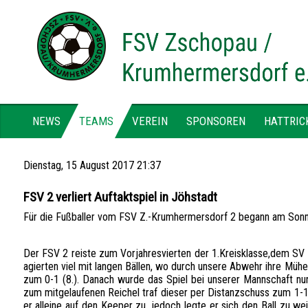
NEWS
TEAMS
VEREIN
SPONSOREN
HATTRIC
Dienstag, 15 August 2017 21:37
FSV 2 verliert Auftaktspiel in Jöhstadt
Für die Fußballer vom FSV Z.-Krumhermersdorf 2 begann am Sonnta
Der FSV 2 reiste zum Vorjahresvierten der 1.Kreisklasse,dem SV 
agierten viel mit langen Bällen, wo durch unsere Abwehr ihre Müh
zum 0-1 (8.). Danach wurde das Spiel bei unserer Mannschaft nur
zum mitgelaufenen Reichel traf dieser per Distanzschuss zum 1-1 
er alleine auf den Keeper zu, jedoch legte er sich den Ball zu we