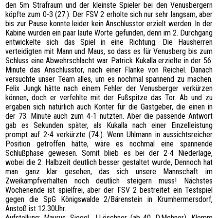
den 5m Strafraum und der kleinste Spieler bei den Venusbergern
köpfte zum 0-3 (27.). Der FSV 2 erholte sich nur sehr langsam, aber
bis zur Pause konnte leider kein Anschlusstor erzielt werden. In der
Kabine wurden ein paar laute Worte gefunden, denn im 2. Durchgang
entwickelte sich das Spiel in eine Richtung. Die Hausherren
verteidigten mit Mann und Maus, so dass es für Venusberg bis zum
Schluss eine Abwehrschlacht war. Patrick Kukalla erzielte in der 56.
Minute das Anschlusstor, nach einer Flanke von Reichel. Danach
versuchte unser Team alles, um es nochmal spannend zu machen.
Felix Jungk hätte nach einem Fehler der Venusberger verkürzen
können, doch er verfehlte mit der Fußspitze das Tor. Ab und zu
ergaben sich natürlich auch Konter für die Gastgeber, die einen in
der 73. Minute auch zum 4-1 nutzten. Aber die passende Antwort
gab es Sekunden später, als Kukalla nach einer Einzelleistung
prompt auf 2-4 verkürzte (74.). Wenn Uhlmann in aussichtsreicher
Position getroffen hätte, wäre es nochmal eine spannende
Schlußphase gewesen. Somit blieb es bei der 2-4 Niederlage,
wobei die 2. Halbzeit deutlich besser gestaltet wurde, Dennoch hat
man ganz klar gesehen, das sich unsere Mannschaft im
Zweikampfverhalten noch deutlich steigern muss! Nächstes
Wochenende ist spielfrei, aber der FSV 2 bestreitet ein Testspiel
gegen die SpG Königswalde 2/Bärenstein in Krumhermersdorf,
Anstoß ist 12.30Uhr.
Aufstellung: Maurus, Siegel, J.Löschner (ab 40. D.Mehner), Klemm