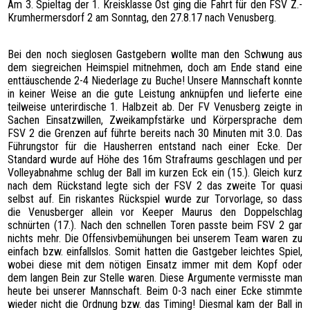
Am 3. Spieltag der 1. Kreisklasse Ost ging die Fahrt für den FSV Z.-
SPONSOREN
Krumhermersdorf 2 am Sonntag, den 27.8.17 nach Venusberg.
HATTRICK
FOTOGALERIE
Bei den noch sieglosen Gastgebern wollte man den Schwung aus
dem siegreichen Heimspiel mitnehmen, doch am Ende stand eine
KONTAKT
enttäuschende 2-4 Niederlage zu Buche! Unsere Mannschaft konnte
in keiner Weise an die gute Leistung anknüpfen und lieferte eine
teilweise unterirdische 1. Halbzeit ab. Der FV Venusberg zeigte in
Sachen Einsatzwillen, Zweikampfstärke und Körpersprache dem
FSV 2 die Grenzen auf führte bereits nach 30 Minuten mit 3.0. Das
Führungstor für die Hausherren entstand nach einer Ecke. Der
Standard wurde auf Höhe des 16m Strafraums geschlagen und per
Volleyabnahme schlug der Ball im kurzen Eck ein (15.). Gleich kurz
nach dem Rückstand legte sich der FSV 2 das zweite Tor quasi
selbst auf. Ein riskantes Rückspiel wurde zur Torvorlage, so dass
die Venusberger allein vor Keeper Maurus den Doppelschlag
schnürten (17.). Nach den schnellen Toren passte beim FSV 2 gar
nichts mehr. Die Offensivbemühungen bei unserem Team waren zu
einfach bzw. einfallslos. Somit hatten die Gastgeber leichtes Spiel,
wobei diese mit dem nötigen Einsatz immer mit dem Kopf oder
dem langen Bein zur Stelle waren. Diese Argumente vermisste man
heute bei unserer Mannschaft. Beim 0-3 nach einer Ecke stimmte
wieder nicht die Ordnung bzw. das Timing! Diesmal kam der Ball in