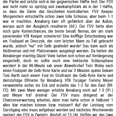
die Partie und setzte sich in der gegnerischen Hälfte fest. Der FSV
war nicht mehr so spritzig und zweikampfstark als in der 1.Hälfte,
so dass die Gäste das Geschehen kontrollierten. FSV Keeper
Morgenstern entschärfte schon zwei tolle Schüsse, aber beim 1-1
war er machtlos. Annaberg kam oft gefährlich über die Außen,
woraus auch der Ausgleich resultierte (60.). Der FSV hatte aber
noch gute Konterchancen, die beste besaß Bernas, der am stark
parierenden VfB Keeper scheiterte! Eine knifflige Entscheidung war
ein Foulspiel an Desczyk, der vom letzten Mann zu Fall gebracht
wurde, jedoch "nur" mit Gelb geahndet wurde! Das kann auch als
Notbremse und mit Platzverweis ausgelegt werden. Da hatten die
Annaberger mächtig Glück! Viele hatten sich schon auf Verlängerung
eingestellt, doch es sollte noch eine hektische Schlussphase
werden! In der 86.Minute sah unser Abwehrchef Tom Wolny nach
einen Foulspiel die Gelb-Rote Karte und nur 3 Minuten später bekam
Toni Barth nach einem Foul im Strafraum die Gelb-Rote Karte und
demzufolge Elfmeter für Annaberg. VfB Torjäger Tommy Meyer
verwandelte sicher ins Eck und erzielte das 1-2 für den Gast (89.
FE). Mit zwei Mann weniger erhöhte Annaberg noch auf 1-3 (91.)
und Meyer traf dreimal. Der FSV muss dringend an der
Chancenverwertung arbeiten, denn man hätte schon in Halbzeit 1
alles klar machen können bzw. müssen!! Auf der Leistung vom
Durchgang eins muss aufgebaut werden und nächstes Wochenende
gastiert der FSV in Zwönitz, Anstoß ist 15 Uhr. Hoffen wir, das Uwe