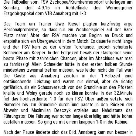
Die Fußballer vom FSV Zschopau/Krumhermersdorf unterlagen am
SPONSOREN
Sonntag, den 4.9.16 im Achtelfinale des Wernesgrüner
Erzgebirgspokal dem VfB Annaberg mit 1-3
HATTRICK
FOTOGALERIE
Das Team um Trainer Uwe Kiesel plagten kurzfristig arge
Personalprobleme, so dass nur ein Wechselspieler auf der Bank
KONTAKT
Platz nahm! Aber der FSV machte von Beginn an Druck und
erspielte sich ein Übergewicht in dem Match. Es dauerte nicht lange
und der FSV kam zu der ersten Torchance, jedoch scheiterte
Schneider am Keeper. In der Folgezeit besaß der Gastgeber seine
beste Phase mit zahlreichen Chancen, aber im Abschluss war man
zu fahrlässig! Allein Schneider hätte in der ersten halben Stunde
mindestens zweimal treffen müssen, was leider nicht der Fall war!
Die Gäste aus Annaberg zeigten in der 1.Halbzeit eine
enttäuschende Leistung und waren nur einmal, aber da richtig
gefährlich, als ein Schussversuch von der Grundlinie an den Pfosten
knallte und Wolny gerade noch so klären konnte. In der 32.Minute
fiel das hochverdiente 1-0 für den FSV. Über außen setzte sich
Rümmler bis zur Grundlinie durch und passte in den Rücken der
Abwehr und Maximilian Desczyk erzielte aus Nahdistanz das
Führungstor. Die Führung war schon lange überfällig und hätte höher
ausfallen müssen. So ging es mit einem knappen 1-0 in die Kabine.
Nach der Pause änderte sich das Bild. Annaberg kam nun besser in