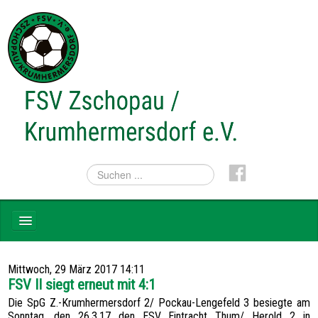
NEWS
Mittwoch, 29 März 2017 14:11
TEAMS
FSV II siegt erneut mit 4:1
Die SpG Z.-Krumhermersdorf 2/ Pockau-Lengefeld 3 besiegte am
VEREIN
Sonntag, den 26.3.17 den ESV Eintracht Thum/ Herold 2 in